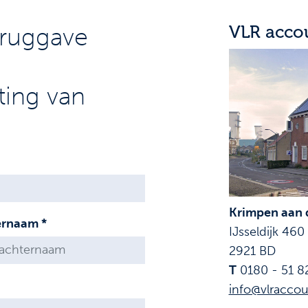
VLR acco
eruggave
ting van
Krimpen aan d
ernaam *
IJsseldijk 460
2921 BD
T
0180 - 51 8
info@vlraccou