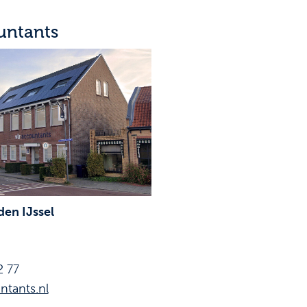
untants
en IJssel
2 77
ntants.nl