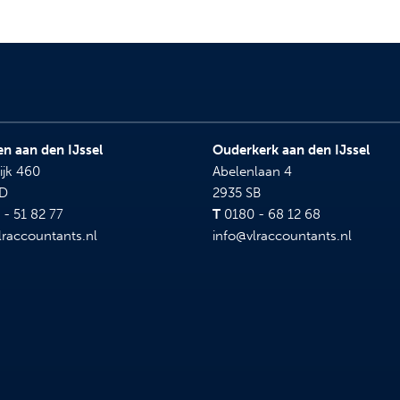
n aan den IJssel
Ouderkerk aan den IJssel
ijk 460
Abelenlaan 4
BD
2935 SB
- 51 82 77
T
0180 - 68 12 68
lraccountants.nl
info@vlraccountants.nl