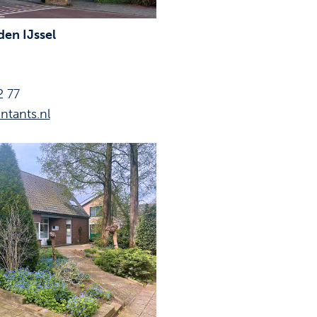
en IJssel
2 77
ntants.nl