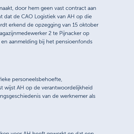
gemaakt, door hem geen vast contract aan
ht dat de CAO Logistiek van AH op die
ordt erkend de opzegging van 15 oktober
Magazijnmedewerker 2 te Pijnacker op
oon en aanmelding bij het pensioenfonds
ifieke personeelsbehoefte,
st wijst AH op de verantwoordelijkheid
ringsgeschiedenis van de werknemer als
oken voor AH heeft gewerkt en dat een