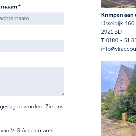
ernaam *
Krimpen aan d
IJsseldijk 460
2921 BD
T
0180 - 51 8
info@vlraccou
pgeslagen worden. Zie ons
f van VLR Accountants