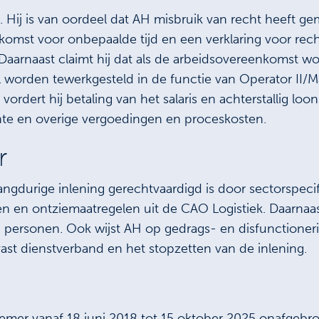
en. Hij is van oordeel dat AH misbruik van recht heeft 
nkomst voor onbepaalde tijd en een verklaring voor rec
Daarnaast claimt hij dat als de arbeidsovereenkomst w
al worden tewerkgesteld in de functie van Operator II/
vordert hij betaling van het salaris en achterstallig l
ente en overige vergoedingen en proceskosten.
er
langdurige inlening gerechtvaardigd is door sectorspec
sen en ontziemaatregelen uit de CAO Logistiek. Daarnaa
n personen. Ook wijst AH op gedrags- en disfunctione
ast dienstverband en het stopzetten van de inlening.
emer vanaf 18 juni 2018 tot 15 oktober 2025 onafgebr