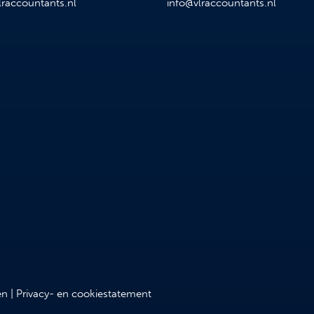
lraccountants.nl
info@vlraccountants.nl
en
|
Privacy- en cookiestatement