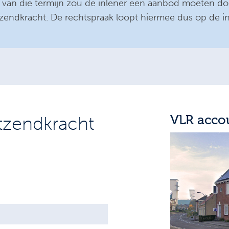
op van die termijn zou de inlener een aanbod moeten 
tzendkracht. De rechtspraak loopt hiermee dus op de i
tzendkracht
VLR acco