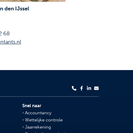
 den IJssel
2 68
ntants.nl
Snel naar
Accountancy
Wettelijke controle
Jaarrekening