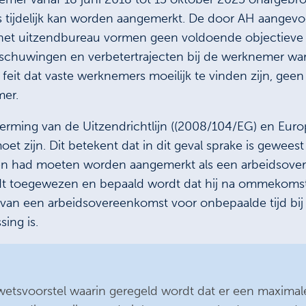
ls tijdelijk kan worden aangemerkt. De door AH aange
het uitzendbureau vormen geen voldoende objectieve en
arschuwingen en verbetertrajecten bij de werknemer w
feit dat vaste werknemers moeilijk te vinden zijn, gee
mer.
erming van de Uitzendrichtlijn ((2008/104/EG) en Europ
moet zijn. Dit betekent dat in dit geval sprake is gewee
n had moeten worden aangemerkt als een arbeidsover
dt toegewezen en bepaald wordt dat hij na ommekomst
s van een arbeidsovereenkomst voor onbepaalde tijd b
sing is.
wetsvoorstel waarin geregeld wordt dat er een maximal