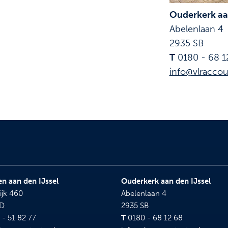
Ouderkerk aan
Abelenlaan 4
2935 SB
T
0180 - 68 1
info@vlraccou
n aan den IJssel
Ouderkerk aan den IJssel
ijk 460
Abelenlaan 4
BD
2935 SB
- 51 82 77
T
0180 - 68 12 68