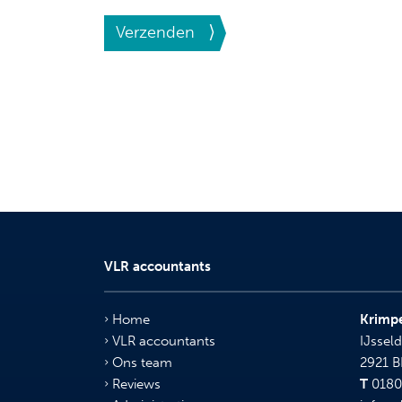
Verzenden
VLR accountants
Home
Krimpe
VLR accountants
IJsseld
Ons team
2921 
Reviews
T
0180 