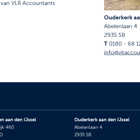
f van VLR Accountants
Ouderkerk aan
Abelenlaan 4
2935 SB
T
0180 - 68 1
info@vlraccou
n aan den IJssel
Ouderkerk aan den IJssel
ijk 460
Abelenlaan 4
BD
2935 SB