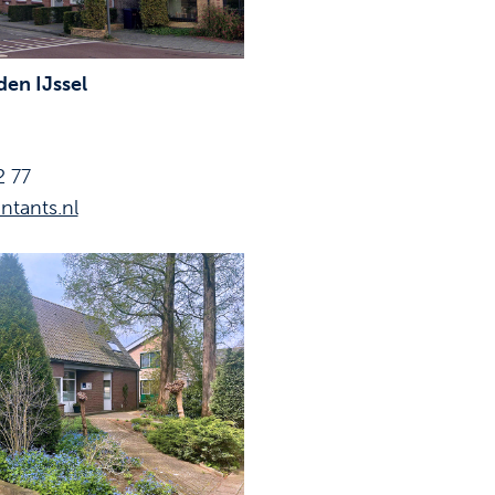
en IJssel
2 77
ntants.nl