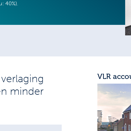
u: 40%).
VLR acco
verlaging
en minder