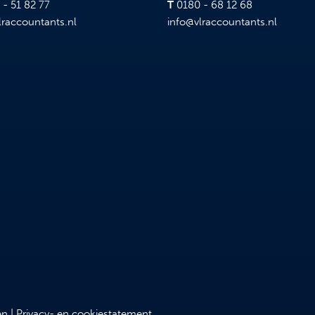
- 51 82 77
T
0180 - 68 12 68
lraccountants.nl
info@vlraccountants.nl
en
|
Privacy- en cookiestatement