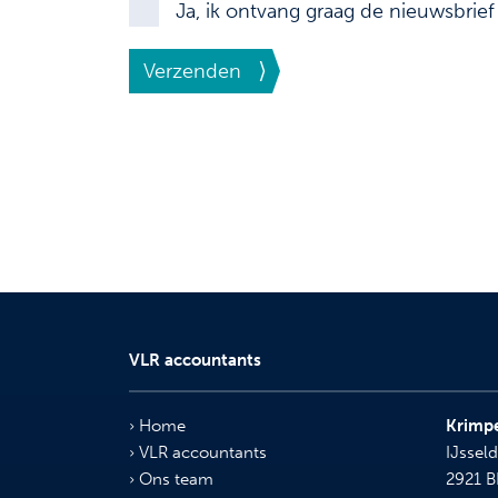
Ja, ik ontvang graag de nieuwsbrie
Verzenden
VLR accountants
Home
Krimpe
VLR accountants
IJsseld
Ons team
2921 