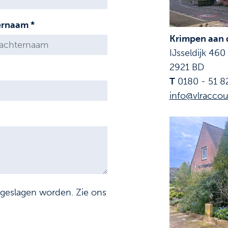
ernaam *
Krimpen aan d
IJsseldijk 460
2921 BD
T
0180 - 51 8
info@vlraccou
pgeslagen worden. Zie ons