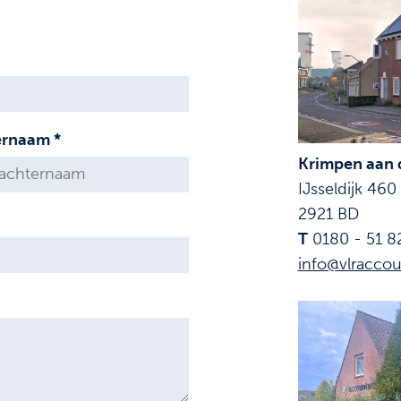
ernaam *
Krimpen aan d
IJsseldijk 460
2921 BD
T
0180 - 51 8
info@vlraccou