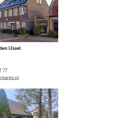
en IJssel
2 77
ntants.nl