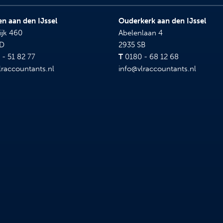
n aan den IJssel
Ouderkerk aan den IJssel
ijk 460
Abelenlaan 4
BD
2935 SB
- 51 82 77
T
0180 - 68 12 68
lraccountants.nl
info@vlraccountants.nl