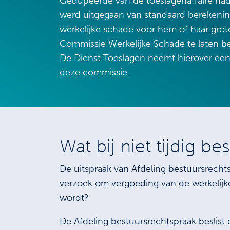
Gedupeerde van de toeslagenaffaire had
werd uitgegaan van standaard berekeni
werkelijke schade voor hem of haar gro
Commissie Werkelijke Schade te laten b
De Dienst Toeslagen neemt hierover een b
deze commissie.
Wat bij niet tijdig be
De uitspraak van Afdeling bestuursrechts
verzoek om vergoeding van de werkelijke
wordt?
De Afdeling bestuursrechtspraak beslist 