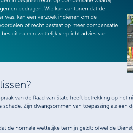
den in beginsel recht op compensatie waarbij
ngen en bedragen. Wie kan aantonen dat de
ter was, kan een verzoek indienen om de
eoordelen of recht bestaat op meer compensatie.
esluit na een wettelijk verplicht advies van
slissen?
praak van de Raad van State heeft betrekking op het ni
 schade. Zijn dwangsommen van toepassing als een derg
dat de normale wettelijke termijn geldt: ofwel de Diens