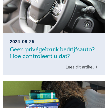
(SDE++). U komt voor subsidie in
aanmerking als grootschalig hernieuwbare
energie wordt opgewekt of als er een
vermindering van de CO2-uitstoot wordt
bereikt.
2024-08-26
Geen privégebruik bedrijfsauto?
Hoe controleert u dat?
Wanneer u als werkgever een werknemer
Lees dit artikel
een bedrijfsauto ter beschikking stelt, deze
niet voor privé gebruikt dient te worden, en
er derhalve ook geen bijtelling plaatsvindt,
moet worden aangetoond dat uw
werknemer met die auto maximaal 500
kilometer per kalenderjaar privé rijdt.