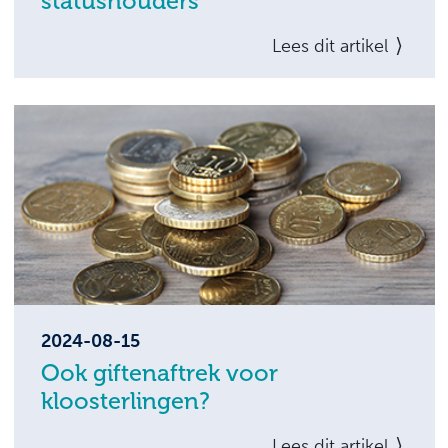
statushouders
Werkgevers kunnen onder voorwaarden
Lees dit artikel
voor statushouders vanaf 2 september 2024
extra subsidie aanvragen. Deze extra
subsidie is bedoeld voor de kosten die
samenhangen met het verkleinen van de
taal- en cultuurverschillen.
2024-08-15
Ook giftenaftrek voor
kloosterlingen?
Als kloosterlingen hun inkomsten afstaan
Lees dit artikel