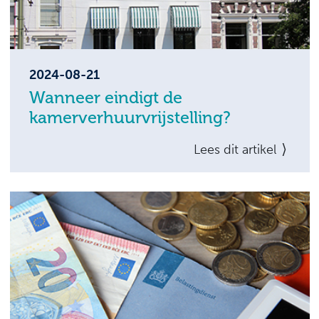
2024-08-21
Wanneer eindigt de
kamerverhuurvrijstelling?
Als de kamerverhuurvrijstelling van
Lees dit artikel
toepassing is, betaalt u in box 1 geen
belasting over uw huuropbrengsten. Vraag is
vanaf wanneer de kamerverhuurvrijstelling
niet meer van toepassing is, als in een jaar de
maximale huurgrens wordt overschreden.