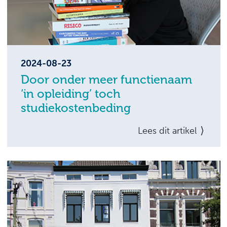
Belangrijk is dat u hierover duidelijke
afspraken maakt met uw werknemer en dat
u controles uitvoert.
2024-08-23
Door onder meer functienaam
‘in opleiding’ toch
studiekostenbeding
Mag u als werkgever overgaan tot
Lees dit artikel
verrekening van de studiekosten met de te
betalen transitievergoeding als u het
dienstverband beëindigt? Belangrijk zijn uw
afspraken over opleiding, de titel van de
functie en uw verslaglegging van het
functioneren van de werknemer.