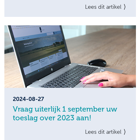
De schenkbelasting kent verschillende
Lees dit artikel
vrijstellingen. Wat zijn de gevolgen als er
meerdere schenkingen plaatsvinden waarop
verschillende vrijstellingen van toepassing
zijn?
2024-08-27
Vraag uiterlijk 1 september uw
toeslag over 2023 aan!
Had u in 2023 recht op zorgtoeslag,
Lees dit artikel
huurtoeslag of kindgebonden budget, vraag