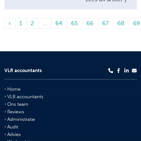
aan hun kloostergemeenschap, kan de vraag
opkomen of er sprake is van een aftrekbare
‹
1
2
...
64
65
66
67
68
69
gift. De Belastingdienst heeft hierover
onlangs een standpunt naar buiten
gebracht. Hieruit blijkt dat er onder
voorwaarden sprake kan zijn van een
aftrekbare gift.
VLR accountants
Home
VLR accountants
Ons team
Reviews
Administratie
Audit
Advies