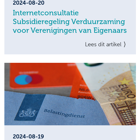
2024-08-20
Internetconsultatie
Subsidieregeling Verduurzaming
voor Verenigingen van Eigenaars
De bestaande Subsidieregeling
Lees dit artikel
Verduurzaming voor Verenigingen van
Eigenaars (SVVE) wordt gewijzigd.
Belangstellenden kunnen op de
voorgenomen wijzigingen reageren via een
internetconsultatie. Dit kan tot 10 september
2024.
2024-08-19