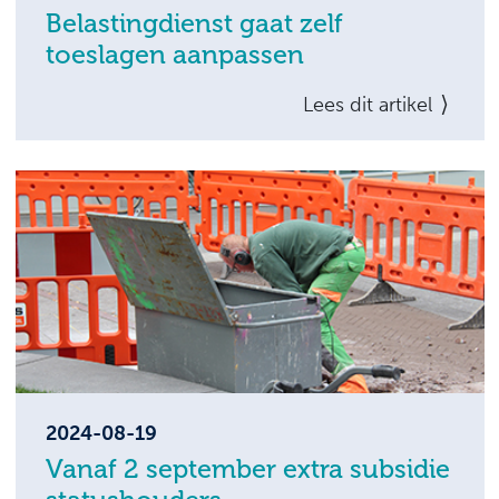
Belastingdienst gaat zelf
toeslagen aanpassen
Eenieder die recht heeft op een toeslag,
Lees dit artikel
moet deze zelf aanpassen als er iets wijzigt
in de omstandigheden die van invloed zijn
op de hoogte van de toeslag. Omdat dit
onvoldoende gebeurt, start de Dienst
Toeslagen van de Belastingdienst een proef
waarbij toeslagen automatisch worden
aangepast indien dit nodig blijkt.
2024-08-19
Vanaf 2 september extra subsidie