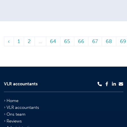
‹
1
2
...
64
65
66
67
68
69
VLR accountants
Home
VLR accountants
Ons team
Reviews